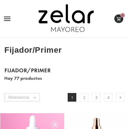
0

Fijador/Primer
FIJADOR/PRIMER
Hay 77 productos
Relevancia


1
2
3
4