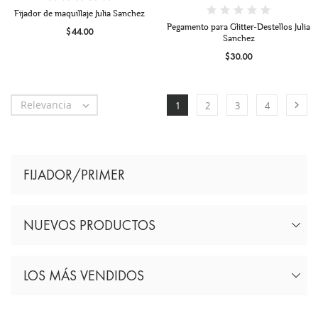
Fijador de maquillaje Julia Sanchez
Pegamento para Glitter-Destellos Julia
$44.00
Sanchez
$30.00
Relevancia


1
2
3
4
FIJADOR/PRIMER
NUEVOS PRODUCTOS
LOS MÁS VENDIDOS