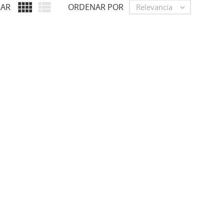


AR
ORDENAR POR
Relevancia
