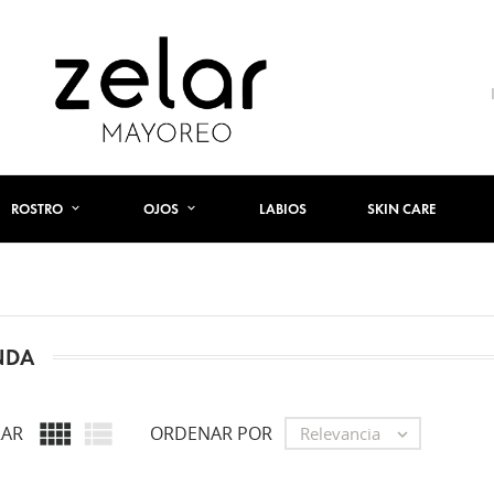
ROSTRO
OJOS
LABIOS
SKIN CARE
NDA


AR
ORDENAR POR
Relevancia
