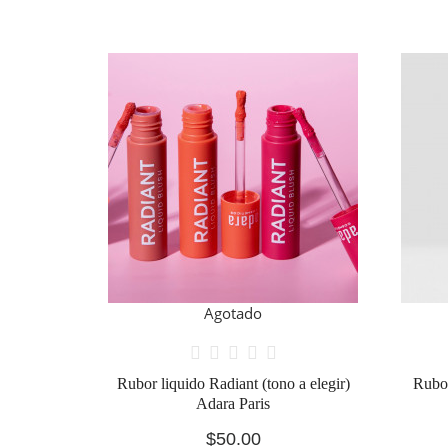
Agotado
Marve
 a elegir)
Rubor en barra 03 Fuchsia thoughts
Beauty Creations
$125.00