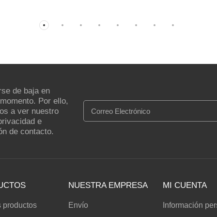
se de baja en
 momento. Por ello,
mos a ver nuestro
privacidad e
ón de contacto.
UCTOS
NUESTRA EMPRESA
MI CUENTA
 productos
Envío
Información pe