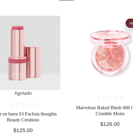
NUEVO
lous Baked Blush 008 Cherry
Liquid Blush Desert rose Be
Crumble Moira
Creations
$126.00
$120.00