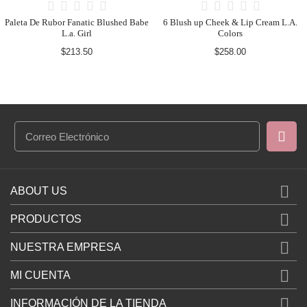
be
6 Blush up Cheek & Lip Cream L.A.
Colors
12 Rubores Italia Deluxe
$258.00
$396.00

ABOUT US

PRODUCTOS

NUESTRA EMPRESA

MI CUENTA

INFORMACIÓN DE LA TIENDA