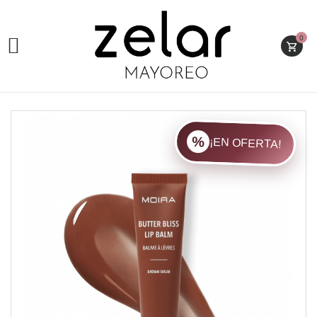
0

¡EN OFERTA!