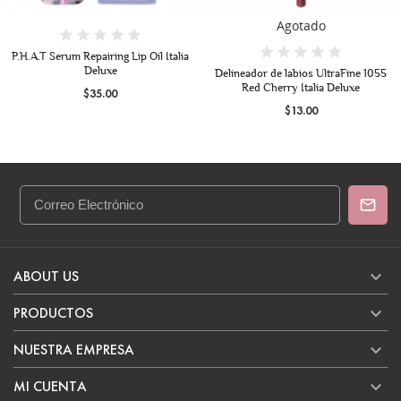
Agotado
Butter Bliss Lip Balm 013 Lovelight
Moira
Delineador de labios UltraFine 1055
Red Cherry Italia Deluxe
$99.00
$13.00

ABOUT US

PRODUCTOS

NUESTRA EMPRESA

MI CUENTA