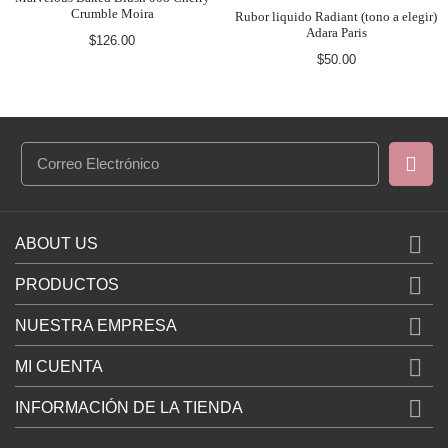
Rubor liquido Radiant (tono a elegir)
$115.00
Adara Paris
$50.00

ABOUT US

PRODUCTOS

NUESTRA EMPRESA

MI CUENTA

INFORMACIÓN DE LA TIENDA